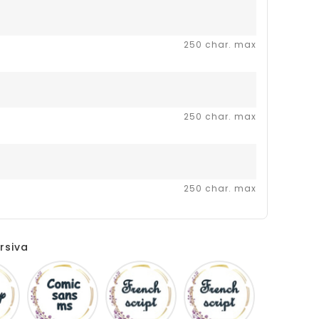
250 char. max
250 char. max
250 char. max
rsiva
Disney
Comic
French
Fiolex
sans
script
girls
ms