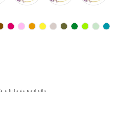
as
Marron
Fuchsia
Rose
Jaune
jaune
Ficelle
Kaki
Vert
Anis
Vert
Turquoise
d'or
bouteille
d'eau
à la liste de souhaits