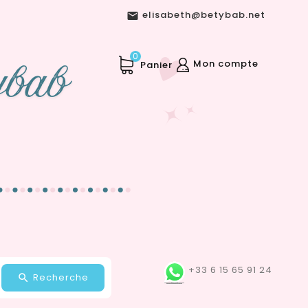
elisabeth@betybab.net

0
Mon compte
Panier
+33 6 15 65 91 24
Recherche