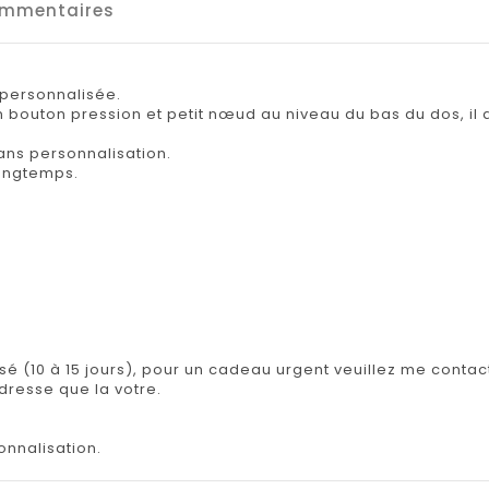
mmentaires
 personnalisée.
n bouton pression et petit nœud au niveau du bas du dos, i
ans personnalisation.
 longtemps.
isé (10 à 15 jours), pour un cadeau urgent veuillez me contact
adresse que la votre.
onnalisation.