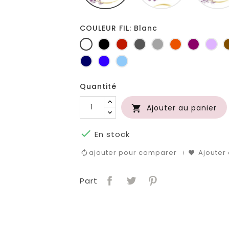
COULEUR FIL: Blanc
Blanc
Noir
Rouge
Gris
Gris
Orange
Prune
Lil
foncé
clair
Marine
Bleu
Bleu
roi
clair
Quantité
Ajouter au panier


En stock
ajouter pour comparer
Ajouter 
Part