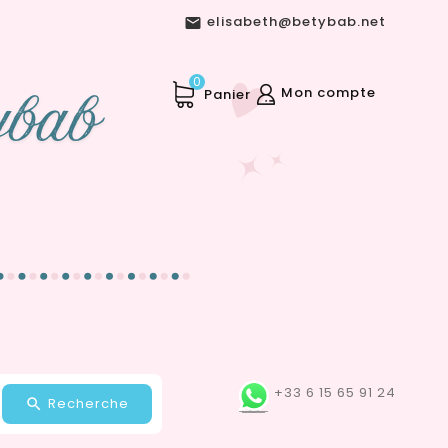
elisabeth@betybab.net

0
Mon compte
Panier
+33 6 15 65 91 24
Recherche