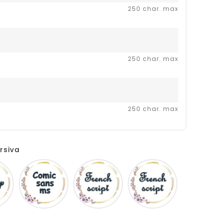
250 char. max
250 char. max
250 char. max
rsiva
Disney
Comic
French
Fiolex
sans
script
girls
ms