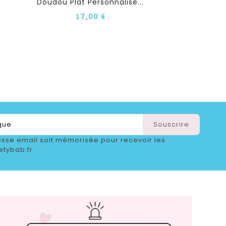
Doudou Plat Personnalisé...
17,00 €
sse email soit mémorisée pour recevoir les
etybab.fr