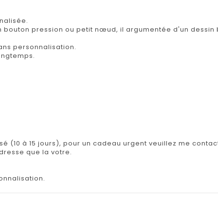
nalisée.
n bouton pression ou petit nœud, il argumentée d'un dessi
ans personnalisation.
 longtemps.
isé (10 à 15 jours), pour un cadeau urgent veuillez me contact
adresse que la votre.
onnalisation.