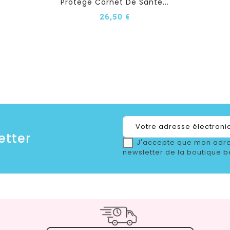
Protège Carnet De Santé...
26,50 €
etter
J'accepte que mon adre
newsletter de la boutique b