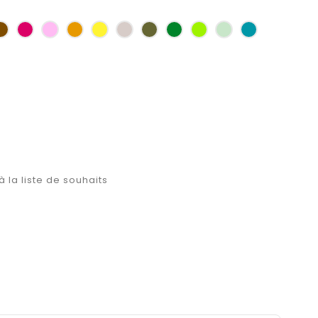
as
Marron
Fuchsia
Rose
Jaune
jaune
Ficelle
Kaki
Vert
Anis
Vert
Turquoise
d'or
bouteille
d'eau
à la liste de souhaits