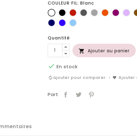
COULEUR FIL: Blanc
Blanc
Noir
Rouge
Gris
Gris
Orange
Prune
Lil
foncé
clair
Marine
Bleu
Bleu
roi
clair
Quantité
Ajouter au panier


En stock
ajouter pour comparer
Ajouter 
Part
mmentaires