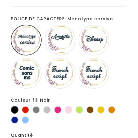
POLICE DE CARACTERE: Monotype corsiva
Monotype
Amarillo
Disney
corsiva
Comic
French
Fiolex
sans
script
girls
ms
Couleur fil: Noir
Noir
Rouge
Gris
Gris
Fuchsia
Rose
Anis
Marron
Jaune
Orange
foncé
clair
d'or
Marine
Bleu
Quantité