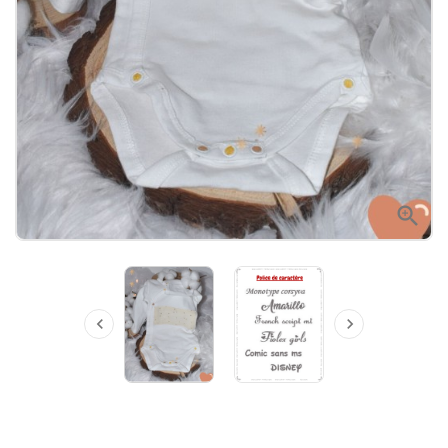


