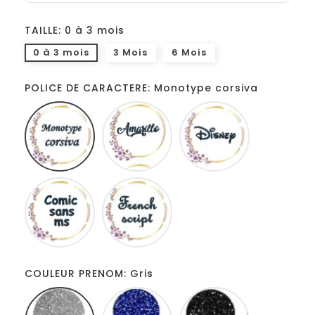
TAILLE: 0 à 3 mois
0 à 3 mois
3 Mois
6 Mois
POLICE DE CARACTERE: Monotype corsiva
Monotype
Amarillo
Disney
corsiva
Comic
French
sans
script
ms
COULEUR PRENOM: Gris
Gris
Bleu
Noir
roi