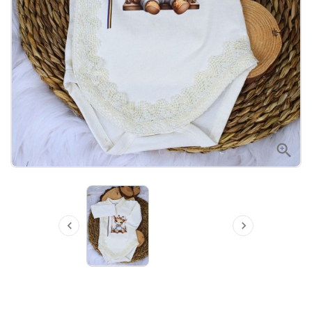


