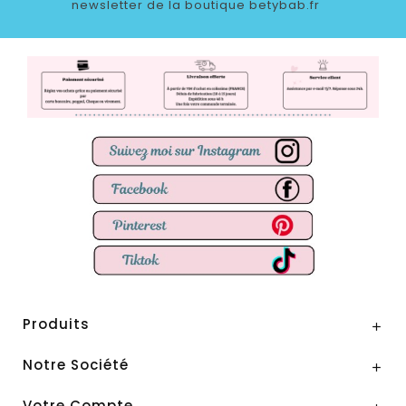
newsletter de la boutique betybab.fr
Produits

Notre Société

Votre Compte