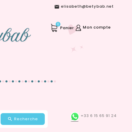
elisabeth@betybab.net

0
Mon compte
Panier
+33 6 15 65 91 24
Recherche