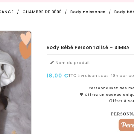
SANCE
CHAMBRE DE BÉBÉ
Body naissance
Body béb
Body Bébé Personnalisé – SIMBA
Nom du produit

18,00 €
TTC
Livraison sous 48h par col
Personnalisez dès ma
💖 Offrez un cadeau uniq
Offrez à vo
PERSONN