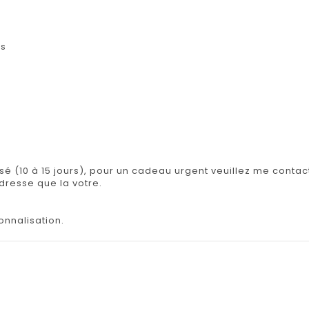
es
.
isé (10 à 15 jours), pour un cadeau urgent veuillez me contact
adresse que la votre.
onnalisation.