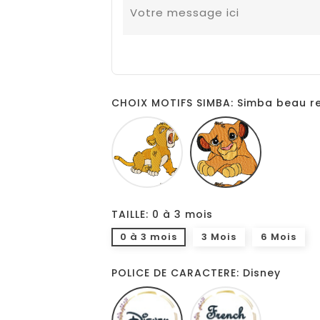
CHOIX MOTIFS SIMBA: Simba beau r
Simba
Simba
baille
beau
regard
TAILLE: 0 à 3 mois
0 à 3 mois
3 Mois
6 Mois
POLICE DE CARACTERE: Disney
Disney
French
script