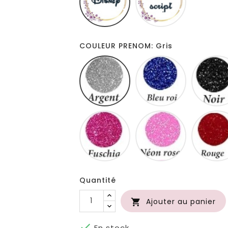
COULEUR PRENOM: Gris
Gris
Bleu
roi
Fuschia
Neon
rose
Quantité
Ajouter au panier


En stock