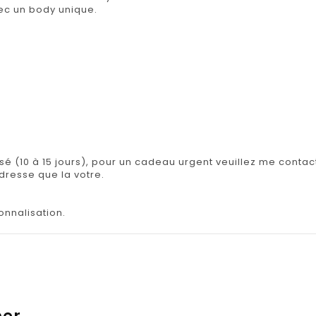
ec un body unique.
.
isé (10 à 15 jours), pour un cadeau urgent veuillez me contact
adresse que la votre.
onnalisation.