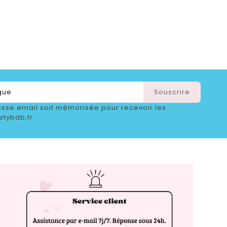
sse email soit mémorisée pour recevoir les
etybab.fr