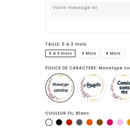
TAILLE: 0 à 3 mois
0 à 3 mois
3 Mois
6 Mois
POLICE DE CARACTERE: Monotype co
Monotype
Amarillo
corsiva
COULEUR FIL: Blanc
Blanc
Noir
Rouge
Gris
Orange
Marron
Fuchsia
Ro
foncé