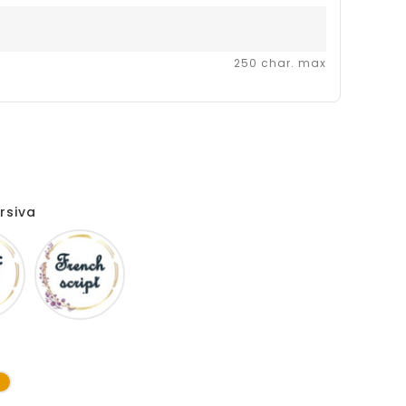
250 char. max
rsiva
Comic
French
sans
script
ms
se
Jaune
d'or