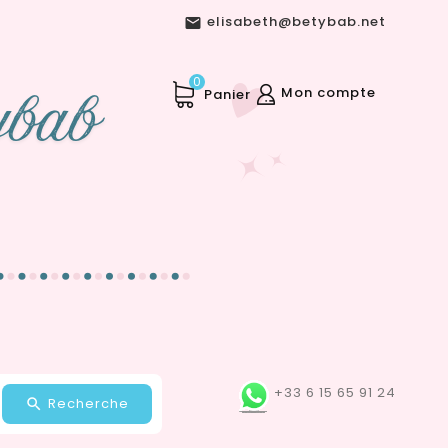
elisabeth@betybab.net

0
Mon compte
Panier
+33 6 15 65 91 24
Recherche