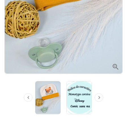


