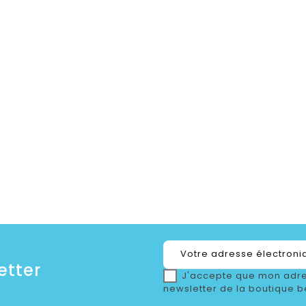
etter
J'accepte que mon adre
newsletter de la boutique b