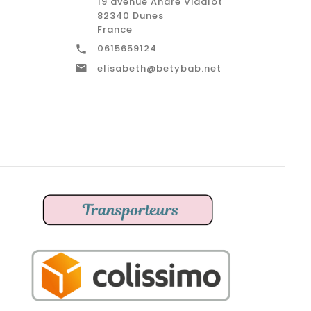
19 avenue André Vidalot
82340 Dunes
France
0615659124


elisabeth@betybab.net