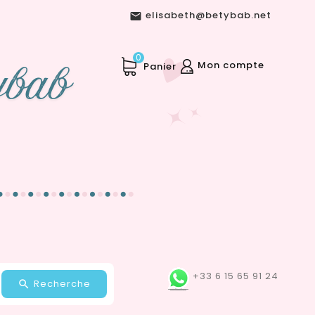
elisabeth@betybab.net

0
Mon compte
Panier
+33 6 15 65 91 24
Recherche