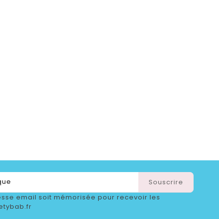
sse email soit mémorisée pour recevoir les
etybab.fr