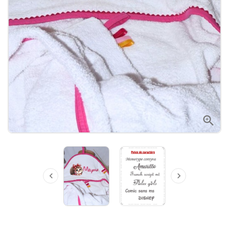


