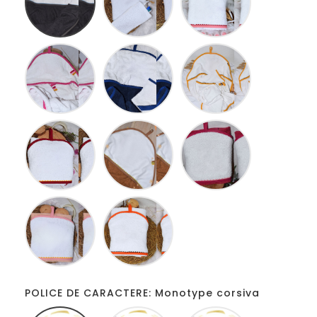
Blanc
Bleu
Blanc
fucshia
Blanc
jaune
Blanc
Camel
Fucshia
rouge
blanc
blanc
Vieux
Blanc
rose
Orange
blanc
POLICE DE CARACTERE: Monotype corsiva
Monotype
Comic
French