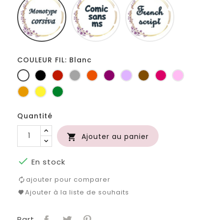
corsiva
sans
script
ms
COULEUR FIL: Blanc
Blanc
Noir
Rouge
Gris
Orange
Prune
Lilas
Marron
Fuchsia
Rose
clair
Jaune
jaune
Vert
d'or
bouteille
Quantité
Ajouter au panier


En stock
ajouter pour comparer
Ajouter à la liste de souhaits
Part