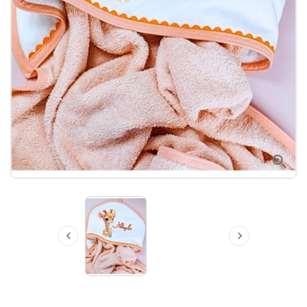


