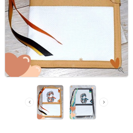


