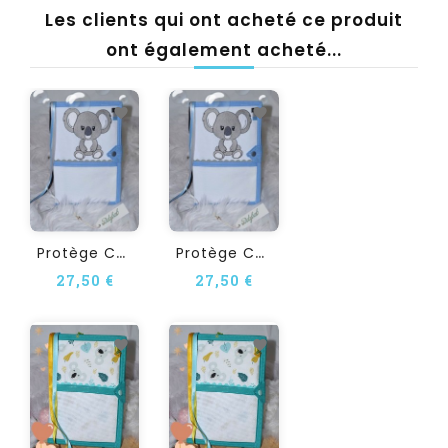
Les clients qui ont acheté ce produit
ont également acheté...
P
Rotège Carnet De Santé À...
P
Rotège Carnet De Santé À...
27,50 €
27,50 €