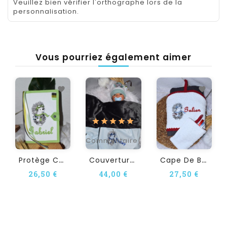
Veuillez bien vérifier l'orthographe lors de la
personnalisation.
Vous pourriez également aimer
1
Commentaire(s)
P
Rotège Carnet De Santé...
C
Ouverture Bébé...
C
Ape De Bain Personnalisée...
26,50 €
44,00 €
27,50 €