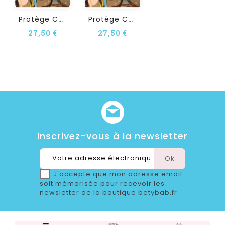
P
Rotège Carnet De Santé À...
P
Rotège Carnet De Santé À...
27,50 €
27,50 €
Inscrivez-vous à la newsletter
J'accepte que mon adresse email
soit mémorisée pour recevoir les
newsletter de la boutique betybab.fr