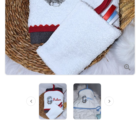


