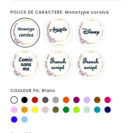
POLICE DE CARACTERE: Monotype corsiva
Monotype
Amarillo
Disney
corsiva
Comic
French
Fiolex
sans
script
girls
ms
COULEUR FIL: Blanc
Blanc
Noir
Rouge
Gris
Gris
Orange
Prune
Lilas
Marron
Fuchsia
foncé
clair
Rose
Jaune
jaune
Ficelle
Kaki
Vert
Anis
Vert
Turquoise
Marine
d'or
bouteille
d'eau
Bleu
Bleu
roi
clair