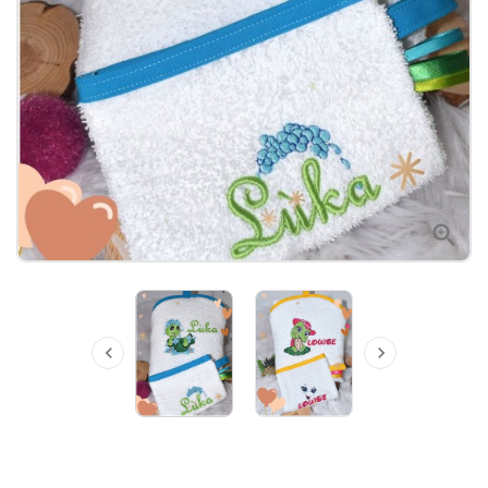


