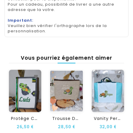
Pour un cadeau, possibilité de livrer a une autre
adresse que la votre.
Important:
Veuillez bien vérifier l'orthographe lors de la
personnalisation.
Vous pourriez également aimer
P
Rotège Carnet De Santé...
T
Rousse De Toilette...
V
Anity Personnalisé TORTUE
26,50 €
28,50 €
32,00 €