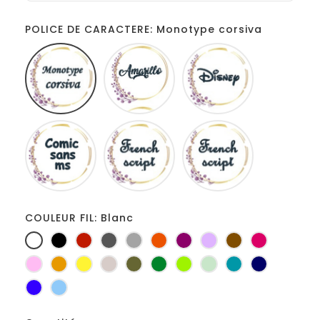
POLICE DE CARACTERE: Monotype corsiva
Monotype
Amarillo
Disney
corsiva
Comic
French
Fiolex
sans
script
girls
ms
COULEUR FIL: Blanc
Blanc
Noir
Rouge
Gris
Gris
Orange
Prune
Lilas
Marron
Fuchsia
foncé
clair
Rose
Jaune
jaune
Ficelle
Kaki
Vert
Anis
Vert
Turquoise
Marine
d'or
bouteille
d'eau
Bleu
Bleu
roi
clair