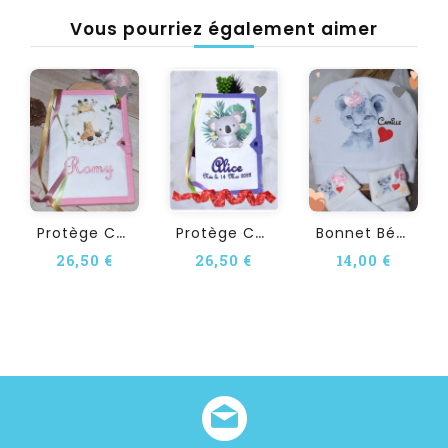
Vous pourriez également aimer
P
Rotège Carnet De Santé...
P
Rotège Carnet De Santé...
B
Onnet Bébé Personnalisé...
26,50 €
26,50 €
14,00 €