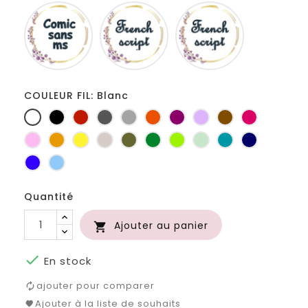
Comic
French
Fiolex
sans
script
girls
ms
COULEUR FIL: Blanc
Blanc
Noir
Rouge
Gris
Gris
Orange
Prune
Lilas
Marron
Fuchsia
foncé
clair
Rose
Jaune
jaune
Ficelle
Kaki
Vert
Anis
Vert
Turquoise
Marine
d'or
bouteille
d'eau
Bleu
Bleu
roi
clair
Quantité
Ajouter au panier


En stock
ajouter pour comparer
Ajouter à la liste de souhaits