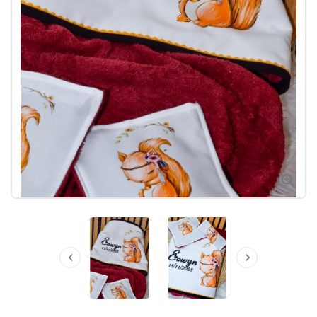


