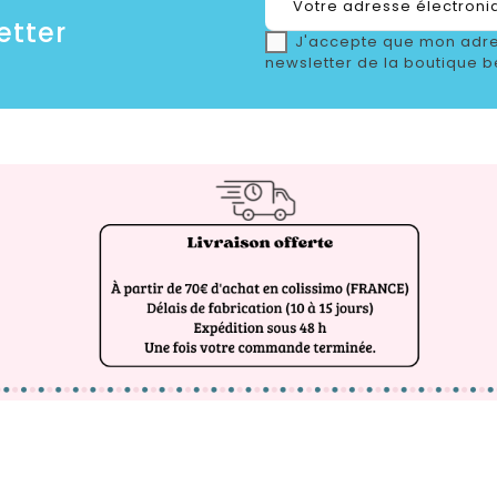
etter
J'accepte que mon adre
newsletter de la boutique b