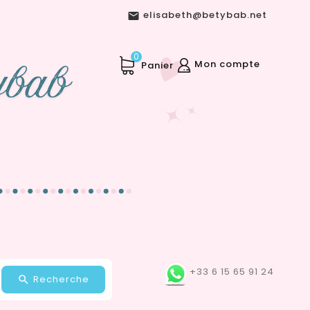
elisabeth@betybab.net

0
Mon compte
Panier
+33 6 15 65 91 24
Recherche