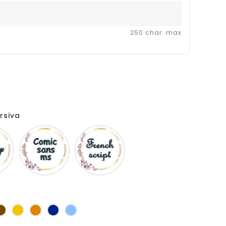
250 char. max
rsiva
Disney
Comic
French
sans
script
ms
s
Marron
Jaune
Orange
Marine
Bleu
d'or