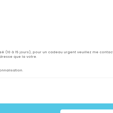
.
isé (10 à 15 jours), pour un cadeau urgent veuillez me contact
adresse que la votre.
onnalisation.