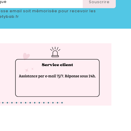
sse email soit mémorisée pour recevoir les
etybab.fr