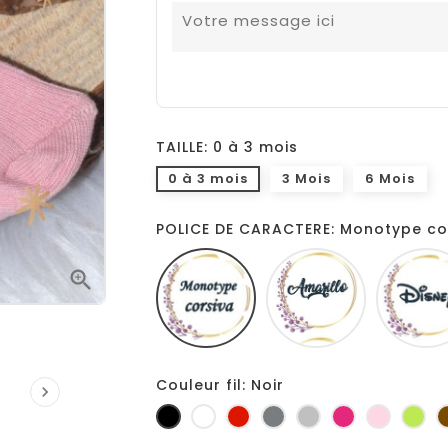
TAILLE: 0 à 3 mois
0 à 3 mois
3 Mois
6 Mois
POLICE DE CARACTERE: Monotype co
Monotype
Amarillo

corsiva
Couleur fil: Noir

Noir
Blanc
Rouge
Gris
Gris
Fuchsia
Rose
Ani
foncé
clair