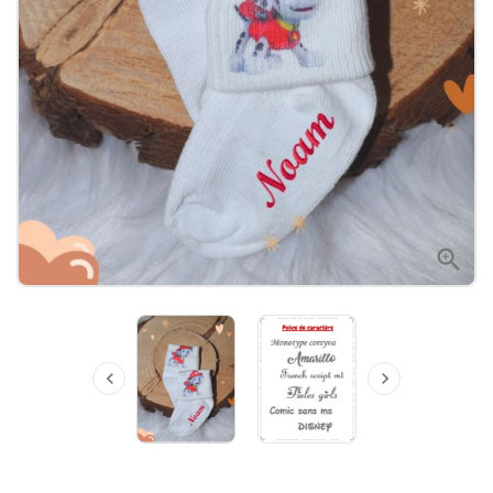


