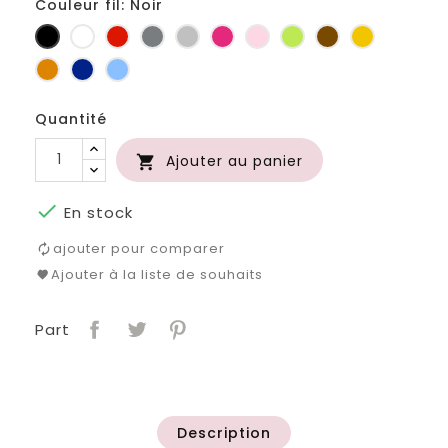
Couleur fil: Noir
Noir
Blanc
Rouge
Gris
Gris
Fuchsia
Rose
Anis
Marron
Jaune
foncé
clair
d'or
Orange
Marine
Bleu
Quantité
Ajouter au panier


En stock
ajouter pour comparer
Ajouter à la liste de souhaits
Part
Description