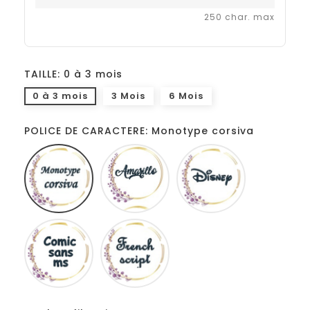
250 char. max
TAILLE: 0 à 3 mois
0 à 3 mois
3 Mois
6 Mois
POLICE DE CARACTERE: Monotype corsiva
Monotype
Amarillo
Disney
corsiva
Comic
French
sans
script
ms