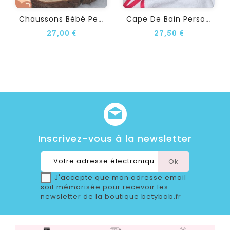
C
Haussons Bébé Personnalisé...
C
Ape De Bain Personnalisée...
27,00 €
27,50 €
Inscrivez-vous à la newsletter
J'accepte que mon adresse email
soit mémorisée pour recevoir les
newsletter de la boutique betybab.fr