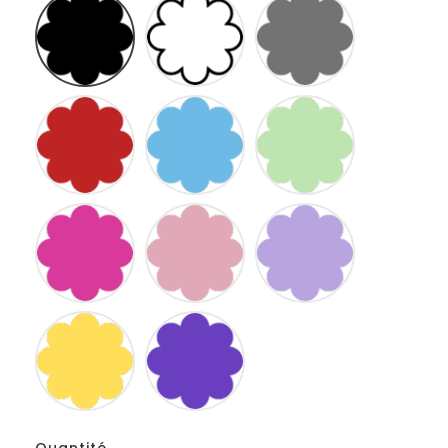
FONCÉ
ROUGE
BLEU
VERT
CLAIR
D
EAU
FUSCHIA
ROSE
LILAS
JAUNE
Violet
Quantité