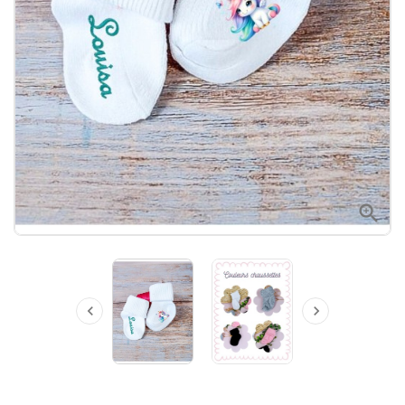


