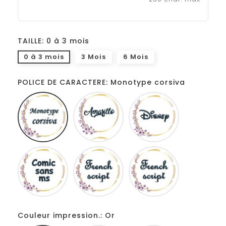
TAILLE: 0 à 3 mois
0 à 3 mois
3 Mois
6 Mois
POLICE DE CARACTERE: Monotype corsiva
Monotype
Amarillo
Disney
corsiva
Comic
French
Fiolex
sans
script
girls
ms
Couleur impression.: Or