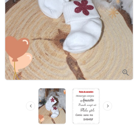


