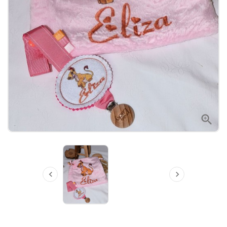


