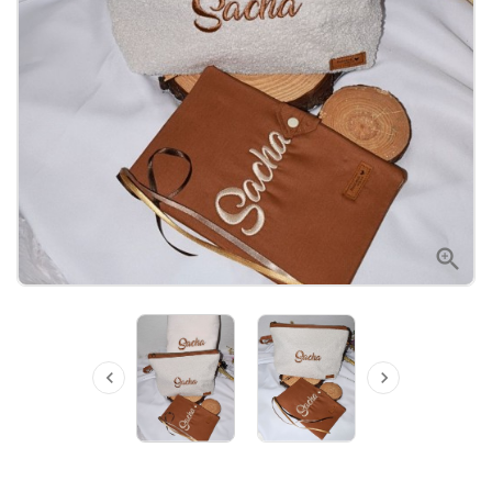


