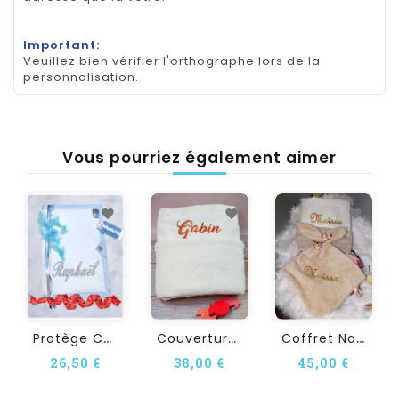
Important:
Veuillez bien vérifier l'orthographe lors de la
personnalisation.
Vous pourriez également aimer
P
Rotège Carnet De Santé...
C
Ouverture Bébé...
C
Offret Naissance...
26,50 €
38,00 €
45,00 €