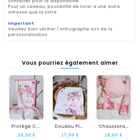
contacter pour la disponibilité.
Pour un cadeau, possibilité de livrer a une autre
adresse que la votre.
Important:
Veuillez bien vérifier l'orthographe lors de la
personnalisation.
Vous pourriez également aimer
P
Rotège Carnet De Santé...
D
Oudou Plat Personnalisé...
C
Haussons Bébé Personnalisé...
26,50 €
17,00 €
18,00 €