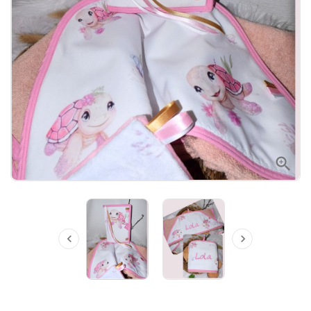


