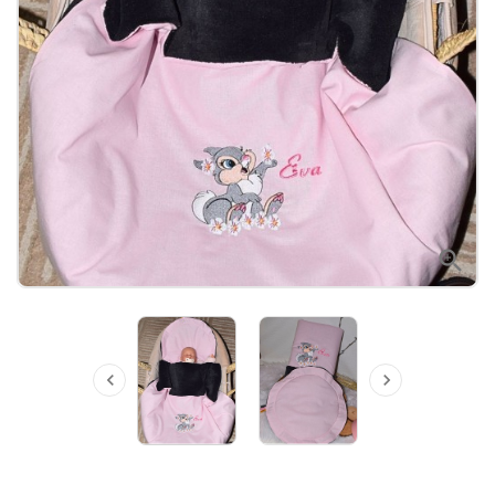


