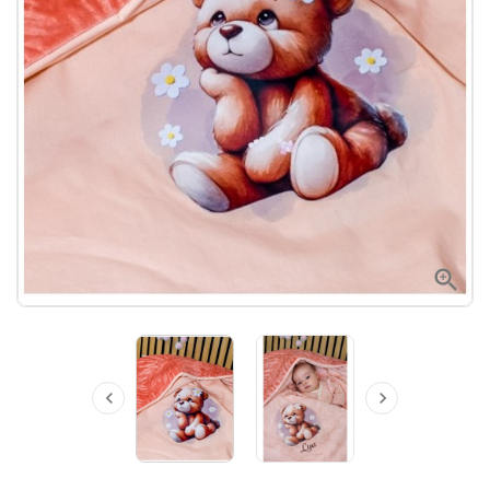


