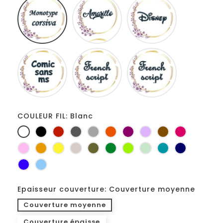
corsiva
Comic
French
Fiolex
sans
script
girls
ms
COULEUR FIL: Blanc
Blanc
Noir
Rouge
Gris
Gris
Orange
Prune
Lilas
Marron
Fuchsia
foncé
clair
Rose
Jaune
jaune
Ficelle
Kaki
Vert
Anis
Vert
Turquoise
Marine
d'or
bouteille
d'eau
Bleu
Bleu
roi
clair
Epaisseur couverture: Couverture moyenne
Couverture moyenne
Couverture épaisse