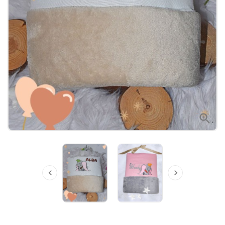


