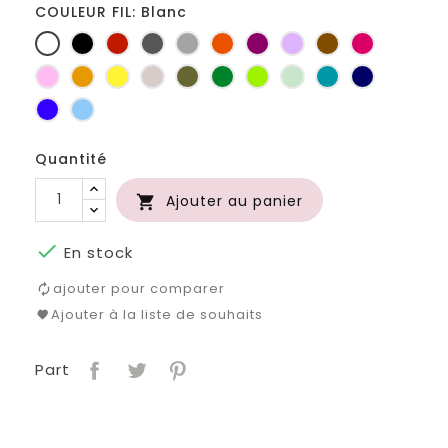
COULEUR FIL: Blanc
Blanc
Noir
Rouge
Gris
Gris
Orange
Prune
Lilas
Marron
Fuchsia
foncé
clair
Rose
Jaune
jaune
Ficelle
Kaki
Vert
Anis
Vert
Turquoise
Marine
d'or
bouteille
d'eau
Bleu
Bleu
roi
clair
Quantité
Ajouter au panier


En stock
ajouter pour comparer
Ajouter à la liste de souhaits
Part