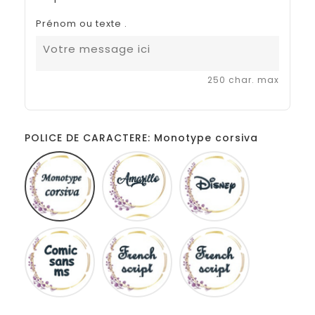
Prénom ou texte .
250 char. max
POLICE DE CARACTERE: Monotype corsiva
Monotype
Amarillo
Disney
corsiva
Comic
French
Fiolex
sans
script
girls
ms