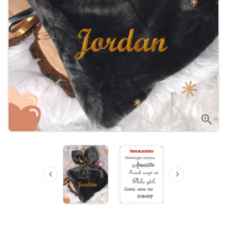


