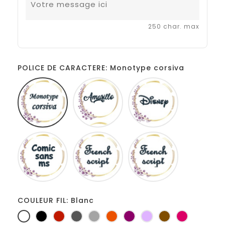
250 char. max
POLICE DE CARACTERE: Monotype corsiva
Monotype
Amarillo
Disney
corsiva
Comic
French
Fiolex
sans
script
girls
ms
COULEUR FIL: Blanc
Blanc
Noir
Rouge
Gris
Gris
Orange
Prune
Lilas
Marron
Fuchsia
foncé
clair