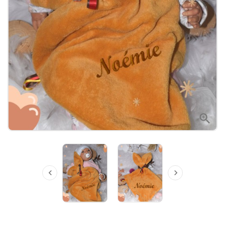


