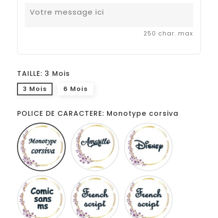
250 char. max
TAILLE: 3 Mois
3 Mois
6 Mois
POLICE DE CARACTERE: Monotype corsiva
Monotype
Amarillo
Disney
corsiva
Comic
French
Fiolex
sans
script
girls
ms