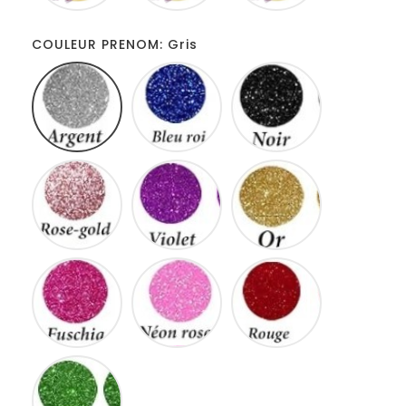
COULEUR PRENOM: Gris
Gris
Bleu
Noir
roi
Rose
Violet
Or
gold
Fuschia
Neon
Rouge
rose
Vert