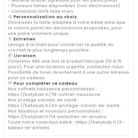
- Matière douce, agréable pour les petits pieds
- Plusieurs tailles disponibles (voir déclinaisons)
- Confection 100% faite main
🎨
Personnalisation au choix
Choisissez la taille adaptée à votre bébé ainsi que
le coloris parmi les déclinaisons proposées, pour
une paire vraiment unique.
🚿
Entretien
Lavage à la main pour conserver la qualité du
crochet le plus longtemps possible.
📦
Livraison
Colissimo 48h une fois le produit fabriqué (10 à 15
jours). Pour une livraison urgente, contactez-nous.
Possibilité de livrer directement à une autre adresse
pour un cadeau.
💛
Pour compléter ce cadeau
Nos coffrets naissance personnalisés :
https://betybab.fr/78-coffret-naissance
Nos protège carnets de santé :
https://betybab.fr/43-protege-carnet-de-sante
Nos doudous et nounours personnalisés :
https://betybab.fr/14-peluches-et-doudou
Toute notre collection bébé :
https://betybab.fr/3-
bebes-et-enfants