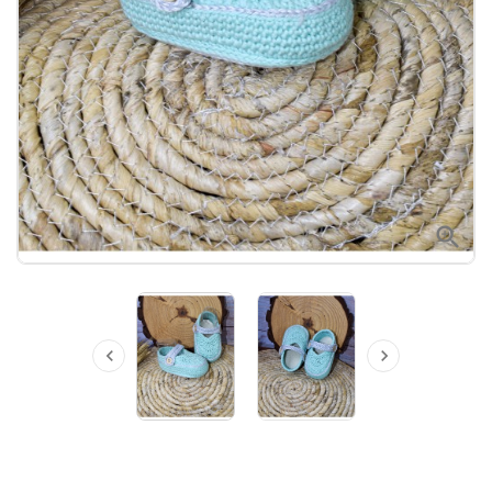


