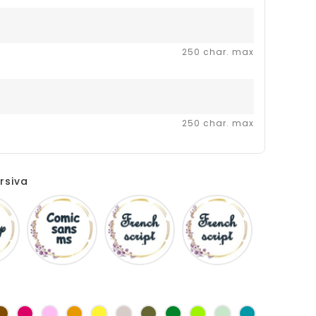
250 char. max
250 char. max
rsiva
Disney
Comic
French
Fiolex
sans
script
girls
ms
as
Marron
Fuchsia
Rose
Jaune
jaune
Ficelle
Kaki
Vert
Anis
Vert
Turquoise