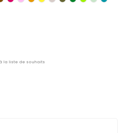
d'or
bouteille
d'eau
à la liste de souhaits