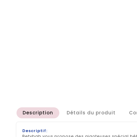
Description
Détails du produit
Co
Descriptif:
Betybab vous propose des gigoteuses spécial béb