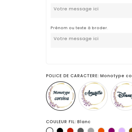
Prénom ou texte à broder.
POLICE DE CARACTERE: Monotype co
Monotype
Amarillo
corsiva
COULEUR FIL: Blanc
Blanc
Noir
Rouge
Gris
Gris
Orange
Prune
Lil