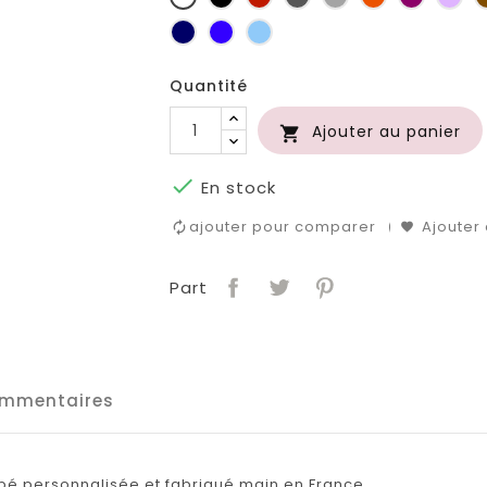
foncé
clair
Marine
Bleu
Bleu
roi
clair
Quantité
Ajouter au panier


En stock
ajouter pour comparer
Ajouter 
Part
mmentaires
é personnalisée et fabriqué main en France.