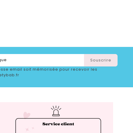
sse email soit mémorisée pour recevoir les
etybab.fr