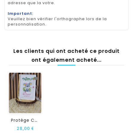
adresse que la votre.
Important:
Veuillez bien vérifier l'orthographe lors de la
personnalisation.
Les clients qui ont acheté ce produit
ont également acheté...
P
Rotège Carnet De Santé...
28,00 €