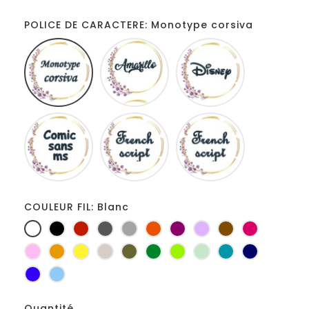
POLICE DE CARACTERE: Monotype corsiva
Monotype
Amarillo
Disney
corsiva
Comic
French
Fiolex
sans
script
girls
ms
COULEUR FIL: Blanc
Blanc
Noir
Rouge
Gris
Gris
Orange
Prune
Lilas
Marron
Fuchsia
foncé
clair
Rose
Jaune
jaune
Ficelle
Kaki
Vert
Anis
Vert
Turquoise
Marine
d'or
bouteille
d'eau
Bleu
Bleu
roi
clair
Quantité