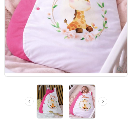


