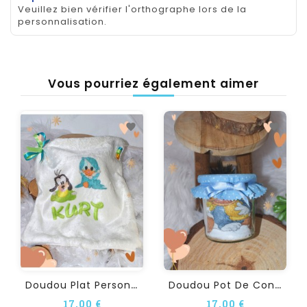
Veuillez bien vérifier l'orthographe lors de la
personnalisation.
Vous pourriez également aimer
D
Oudou Plat Personnalisé...
D
Oudou Pot De Confiture...
17,00 €
17,00 €