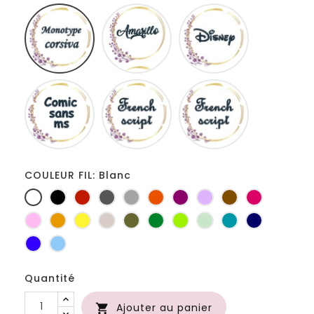
Monotype
Amarillo
Disney
corsiva
Comic
French
Fiolex
sans
script
girls
ms
COULEUR FIL: Blanc
Blanc
Noir
Rouge
Gris
Gris
Orange
Prune
Lilas
Marron
Fuchsia
foncé
clair
Rose
Jaune
jaune
Ficelle
Kaki
Vert
Anis
Vert
Turquoise
Marine
d'or
bouteille
d'eau
Bleu
Bleu
roi
clair
Quantité
Ajouter au panier
