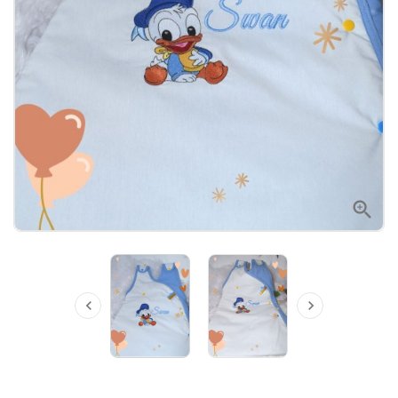


