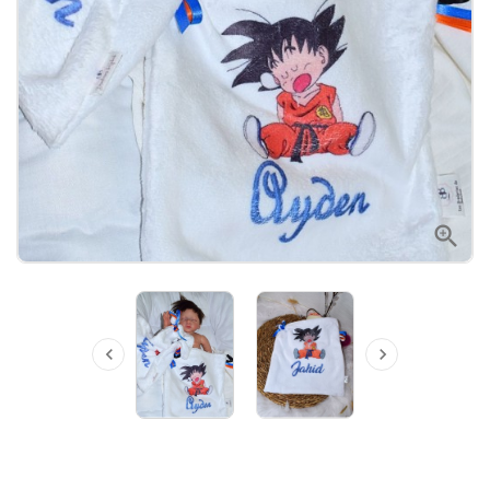


