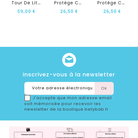
T
Our De Lit Personnalisé En...
P
Rotège Carnet De Santé...
P
Rotège Carnet De Santé...
59,00 €
26,50 €
26,50 €
Inscrivez-vous à la newsletter
J'accepte que mon adresse email
soit mémorisée pour recevoir les
newsletter de la boutique betybab.fr