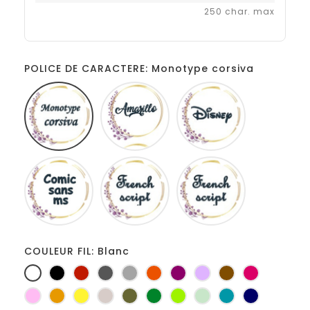
250 char. max
POLICE DE CARACTERE: Monotype corsiva
Monotype
Amarillo
Disney
corsiva
Comic
French
Fiolex
sans
script
girls
ms
COULEUR FIL: Blanc
Blanc
Noir
Rouge
Gris
Gris
Orange
Prune
Lilas
Marron
Fuchsia
foncé
clair
Rose
Jaune
jaune
Ficelle
Kaki
Vert
Anis
Vert
Turquoise
Marine
d'or
bouteille
d'eau