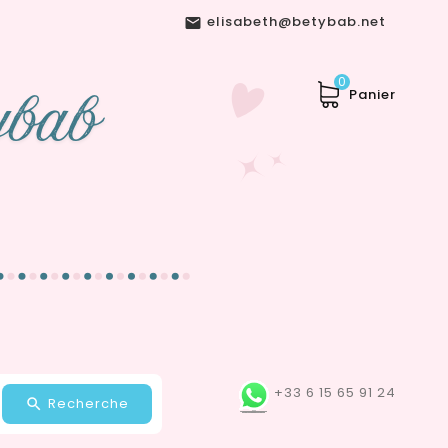
elisabeth@betybab.net

0
Panier
+33 6 15 65 91 24
Recherche