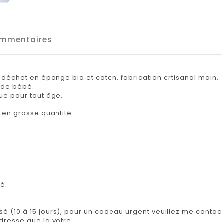
mmentaires
déchet en éponge bio et coton, fabrication artisanal main.
 de bébé.
e pour tout âge.
u en grosse quantité.
é.
isé (10 à 15 jours), pour un cadeau urgent veuillez me contact
adresse que la votre.