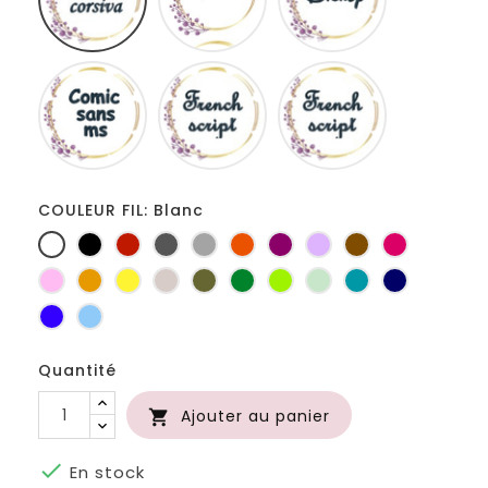
Comic
French
Fiolex
sans
script
girls
ms
COULEUR FIL: Blanc
Blanc
Noir
Rouge
Gris
Gris
Orange
Prune
Lilas
Marron
Fuchsia
foncé
clair
Rose
Jaune
jaune
Ficelle
Kaki
Vert
Anis
Vert
Turquoise
Marine
d'or
bouteille
d'eau
Bleu
Bleu
roi
clair
Quantité
Ajouter au panier


En stock