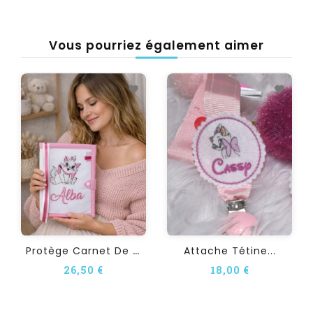
Vous pourriez également aimer
P
Rotège Carnet De Santé...
Attache Tétine...
26,50 €
18,00 €