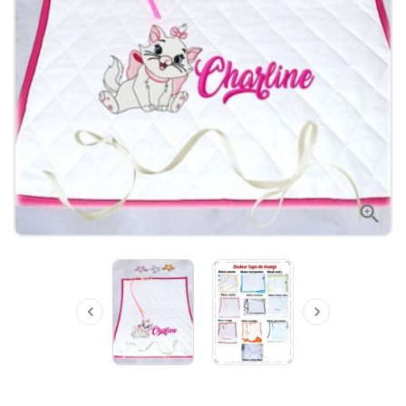


