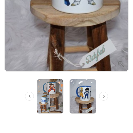


