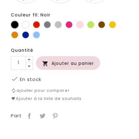
Couleur fil: Noir
Noir
Blanc
Rouge
Gris
Gris
Fuchsia
Rose
Anis
Marron
Jaune
foncé
clair
d'or
Orange
Marine
Bleu
Quantité
Ajouter au panier


En stock
ajouter pour comparer
Ajouter à la liste de souhaits
Part