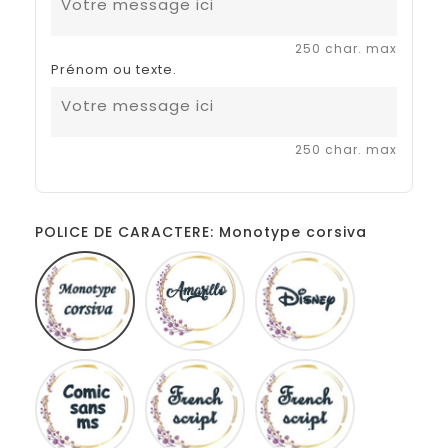
250 char. max
Prénom ou texte.
250 char. max
POLICE DE CARACTERE: Monotype corsiva
Monotype
Amarillo
Disney
corsiva
Comic
French
Fiolex
sans
script
girls
ms