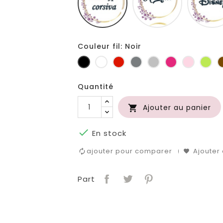
Couleur fil: Noir
Noir
Blanc
Rouge
Gris
Gris
Fuchsia
Rose
Ani
foncé
clair
Quantité
Ajouter au panier


En stock
ajouter pour comparer
Ajouter 
Part