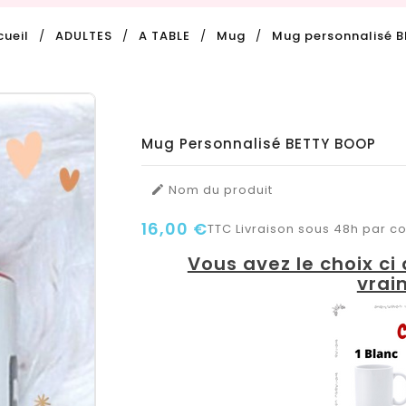
cueil
ADULTES
A TABLE
Mug
Mug personnalisé 
Mug Personnalisé BETTY BOOP
Nom du produit

16,00 €
TTC
Livraison sous 48h par col
Vous avez le choix c
vrai