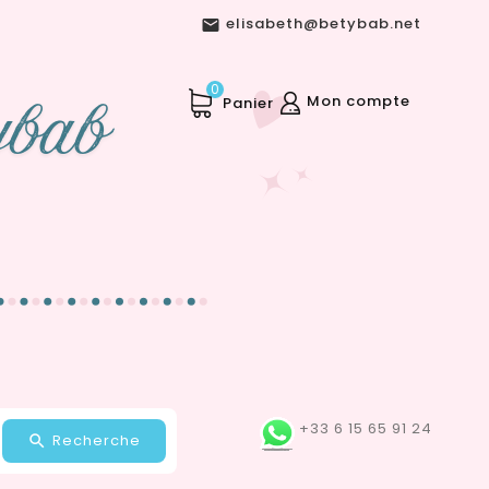
elisabeth@betybab.net

0
Mon compte
Panier
+33 6 15 65 91 24
Recherche