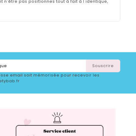
n'être pas positionnes tout à fait à l identique,
sse email soit mémorisée pour recevoir les
etybab.fr