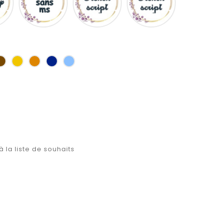
ms
s
Marron
Jaune
Orange
Marine
Bleu
d'or
à la liste de souhaits