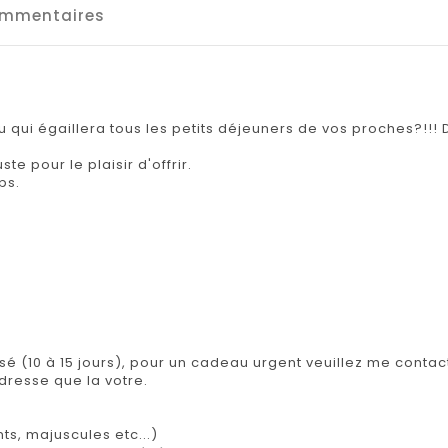
mmentaires
u qui égaillera tous les petits déjeuners de vos proches?!!
te pour le plaisir d'offrir.
ps.
isé (10 à 15 jours), pour un cadeau urgent veuillez me contact
adresse que la votre.
ts, majuscules etc...)