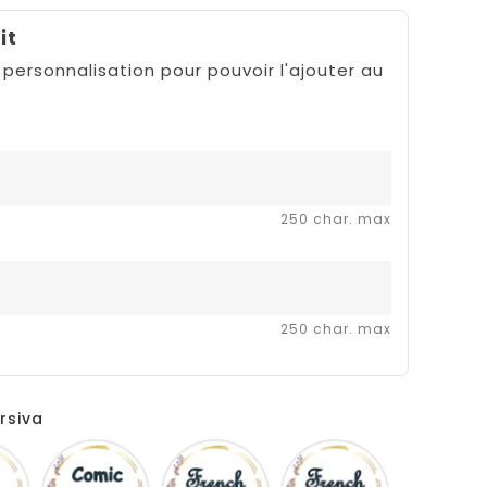
it
 personnalisation pour pouvoir l'ajouter au
250 char. max
250 char. max
rsiva
Disney
Comic
French
Fiolex
sans
script
girls