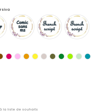
rsiva
Disney
Comic
French
Fiolex
sans
script
girls
ms
as
Marron
Fuchsia
Rose
Jaune
jaune
Ficelle
Kaki
Vert
Anis
Vert
Turquoise
d'or
bouteille
d'eau
à la liste de souhaits