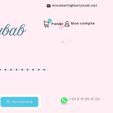
elisabeth@betybab.net

0
Mon compte
Panier
+33 6 15 65 91 24
Recherche