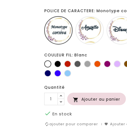
POLICE DE CARACTERE: Monotype co
Monotype
Amarillo
corsiva
COULEUR FIL: Blanc
Blanc
Noir
Rouge
Gris
Gris
Orange
Prune
Lil
foncé
clair
Marine
Bleu
Bleu
roi
clair
Quantité
Ajouter au panier


En stock
ajouter pour comparer
Ajouter 