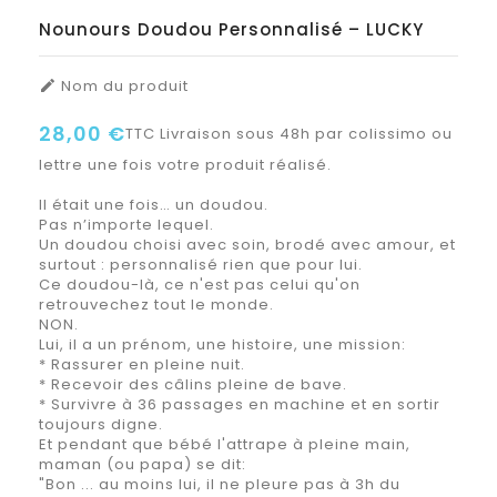
Nounours Doudou Personnalisé – LUCKY
Nom du produit

28,00 €
TTC
Livraison sous 48h par colissimo ou
lettre une fois votre produit réalisé.
Il était une fois… un doudou.
Pas n’importe lequel.
Un doudou choisi avec soin, brodé avec amour, et
surtout : personnalisé rien que pour lui.
Ce doudou-là, ce n'est pas celui qu'on
retrouvechez tout le monde.
NON.
Lui, il a un prénom, une histoire, une mission:
* Rassurer en pleine nuit.
* Recevoir des câlins pleine de bave.
* Survivre à 36 passages en machine et en sortir
toujours digne.
Et pendant que bébé l'attrape à pleine main,
maman (ou papa) se dit:
"Bon ... au moins lui, il ne pleure pas à 3h du