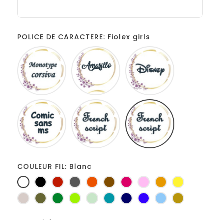
POLICE DE CARACTERE: Fiolex girls
Monotype
Amarillo
Disney
corsiva
Comic
French
Fiolex
sans
script
girls
ms
COULEUR FIL: Blanc
Blanc
Noir
Rouge
Gris
Orange
Marron
Fuchsia
Rose
Jaune
jaune
foncé
d'or
Ficelle
Kaki
Vert
Anis
Vert
Turquoise
Marine
Bleu
Bleu
Or
bouteille
d'eau
roi
clair