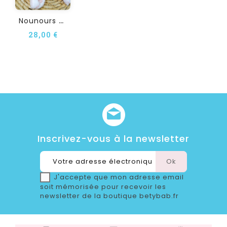
N
Ounours Doudou...
28,00 €
Inscrivez-vous à la newsletter
J'accepte que mon adresse email
soit mémorisée pour recevoir les
newsletter de la boutique betybab.fr