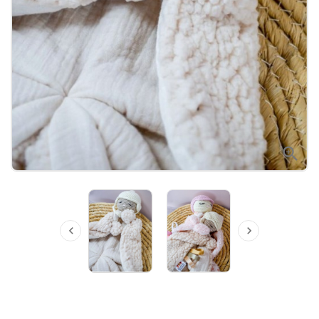


