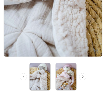


