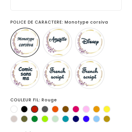
POLICE DE CARACTERE: Monotype corsiva
Monotype
Amarillo
Disney
corsiva
Comic
French
Fiolex
sans
script
girls
ms
COULEUR FIL: Rouge
Blanc
Noir
Rouge
Gris
Orange
Marron
Fuchsia
Rose
Jaune
jaune
foncé
d'or
Ficelle
Kaki
Vert
Anis
Vert
Turquoise
Marine
Bleu
Bleu
Or
bouteille
d'eau
roi
clair