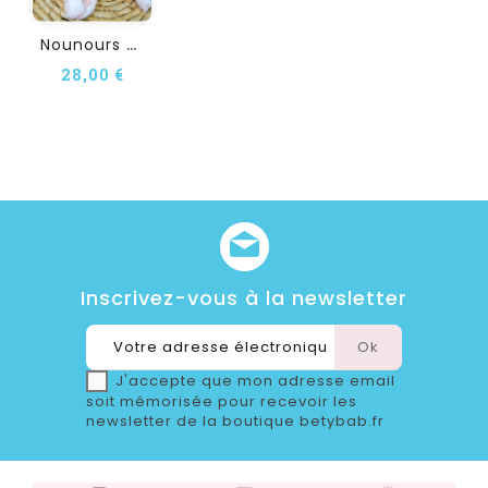
N
Ounours Doudou...
28,00 €
Inscrivez-vous à la newsletter
J'accepte que mon adresse email
soit mémorisée pour recevoir les
newsletter de la boutique betybab.fr