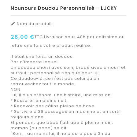
Nounours Doudou Personnalisé – LUCKY
Nom du produit

28,00 €
TTC
Livraison sous 48h par colissimo ou
lettre une fois votre produit réalisé.
Il était une fois… un doudou.
Pas n’importe lequel.
Un doudou choisi avec soin, brodé avec amour, et
surtout : personnalisé rien que pour lui.
Ce doudou-là, ce n'est pas celui qu'on
retrouvechez tout le monde.
NON.
Lui, il a un prénom, une histoire, une mission:
* Rassurer en pleine nuit.
* Recevoir des câlins pleine de bave.
* Survivre à 36 passages en machine et en sortir
toujours digne.
Et pendant que bébé l'attrape à pleine main,
maman (ou papa) se dit:
"Bon ... au moins lui, il ne pleure pas à 3h du