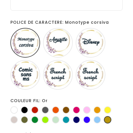
POLICE DE CARACTERE: Monotype corsiva
Monotype
Amarillo
Disney
corsiva
Comic
French
Fiolex
sans
script
girls
ms
COULEUR FIL: Or
Blanc
Noir
Rouge
Gris
Orange
Marron
Fuchsia
Rose
Jaune
jaune
foncé
d'or
Ficelle
Kaki
Vert
Anis
Vert
Turquoise
Marine
Bleu
Bleu
Or
bouteille
d'eau
roi
clair