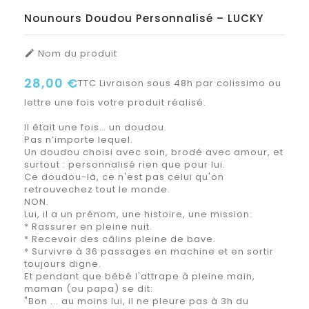
Nounours Doudou Personnalisé – LUCKY
Nom du produit

28,00 €
TTC
Livraison sous 48h par colissimo ou
lettre une fois votre produit réalisé.
Il était une fois… un doudou.
Pas n’importe lequel.
Un doudou choisi avec soin, brodé avec amour, et
surtout : personnalisé rien que pour lui.
Ce doudou-là, ce n'est pas celui qu'on
retrouvechez tout le monde.
NON.
Lui, il a un prénom, une histoire, une mission:
* Rassurer en pleine nuit.
* Recevoir des câlins pleine de bave.
* Survivre à 36 passages en machine et en sortir
toujours digne.
Et pendant que bébé l'attrape à pleine main,
maman (ou papa) se dit:
"Bon ... au moins lui, il ne pleure pas à 3h du