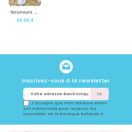
N
Ounours Doudou...
28,00 €
Inscrivez-vous à la newsletter
J'accepte que mon adresse email
soit mémorisée pour recevoir les
newsletter de la boutique betybab.fr