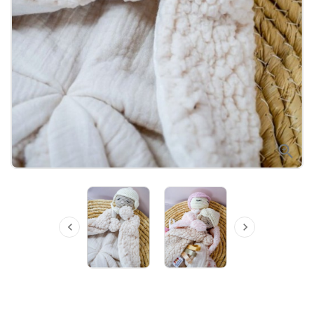


