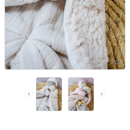


