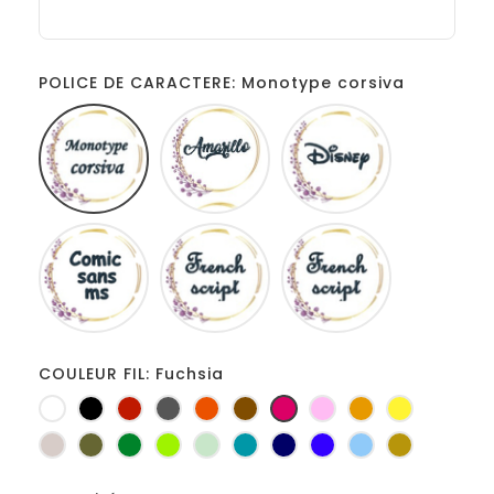
POLICE DE CARACTERE: Monotype corsiva
Monotype
Amarillo
Disney
corsiva
Comic
French
Fiolex
sans
script
girls
ms
COULEUR FIL: Fuchsia
Blanc
Noir
Rouge
Gris
Orange
Marron
Fuchsia
Rose
Jaune
jaune
foncé
d'or
Ficelle
Kaki
Vert
Anis
Vert
Turquoise
Marine
Bleu
Bleu
Or
bouteille
d'eau
roi
clair