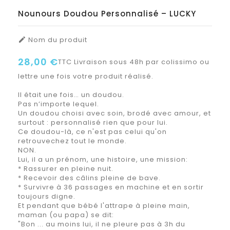
Nounours Doudou Personnalisé – LUCKY
Nom du produit

28,00 €
TTC
Livraison sous 48h par colissimo ou
lettre une fois votre produit réalisé.
Il était une fois… un doudou.
Pas n’importe lequel.
Un doudou choisi avec soin, brodé avec amour, et
surtout : personnalisé rien que pour lui.
Ce doudou-là, ce n'est pas celui qu'on
retrouvechez tout le monde.
NON.
Lui, il a un prénom, une histoire, une mission:
* Rassurer en pleine nuit.
* Recevoir des câlins pleine de bave.
* Survivre à 36 passages en machine et en sortir
toujours digne.
Et pendant que bébé l'attrape à pleine main,
maman (ou papa) se dit:
"Bon ... au moins lui, il ne pleure pas à 3h du