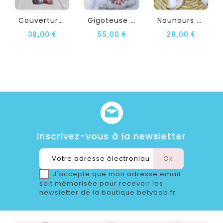
C
Ouverture Bébé...
G
Igoteuse Personnalisée...
N
Ounours Doudou...
38,00 €
55,00 €
28,00 €
Inscrivez-vous à la newsletter
J'accepte que mon adresse email
soit mémorisée pour recevoir les
newsletter de la boutique betybab.fr