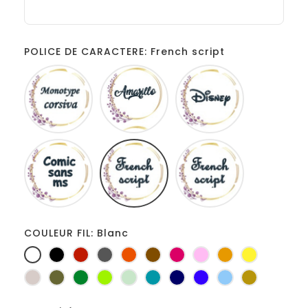
POLICE DE CARACTERE: French script
Monotype
Amarillo
Disney
corsiva
Comic
French
Fiolex
sans
script
girls
ms
COULEUR FIL: Blanc
Blanc
Noir
Rouge
Gris
Orange
Marron
Fuchsia
Rose
Jaune
jaune
foncé
d'or
Ficelle
Kaki
Vert
Anis
Vert
Turquoise
Marine
Bleu
Bleu
Or
bouteille
d'eau
roi
clair