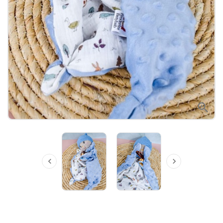


