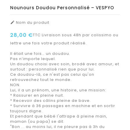
Nounours Doudou Personnalisé – VESPYO
Nom du produit

28,00 €
TTC
Livraison sous 48h par colissimo ou
lettre une fois votre produit réalisé.
Il était une fois… un doudou.
Pas n’importe lequel.
Un doudou choisi avec soin, brodé avec amour, et
surtout : personnalisé rien que pour lui.
Ce doudou-là, ce n'est pas celui qu'on
retrouvechez tout le monde.
NON.
Lui, il a un prénom, une histoire, une mission:
* Rassurer en pleine nuit.
* Recevoir des câlins pleine de bave.
* Survivre à 36 passages en machine et en sortir
toujours digne.
Et pendant que bébé l'attrape à pleine main,
maman (ou papa) se dit:
"Bon ... au moins lui, il ne pleure pas à 3h du