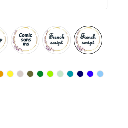
Disney
Comic
French
Fiolex
sans
script
girls
ms
se
Jaune
jaune
Ficelle
Kaki
Vert
Anis
Vert
Turquoise
Marine
Bleu
Bleu
d'or
bouteille
d'eau
roi
clair