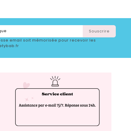
sse email soit mémorisée pour recevoir les
etybab.fr