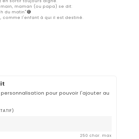
en sortir toujours digne.
e main, maman (ou papa) se dit:
 3h du matin"
😅
comme l'enfant à qui il est destiné.
it
 personnalisation pour pouvoir l'ajouter au
TATIF)
250 char. max