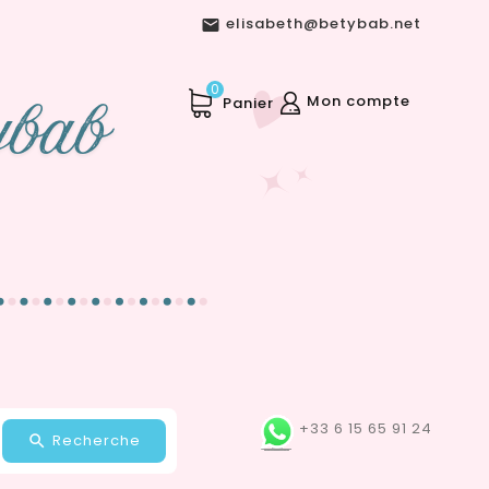
elisabeth@betybab.net

0
Mon compte
Panier
+33 6 15 65 91 24
Recherche