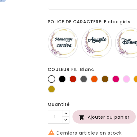
POLICE DE CARACTERE: Fiolex girls
Monotype
Amarillo
corsiva
COULEUR FIL: Blanc
Blanc
Noir
Rouge
Gris
Orange
Marron
Fuchsia
Ro
foncé
Or
Quantité
Ajouter au panier


Derniers articles en stock