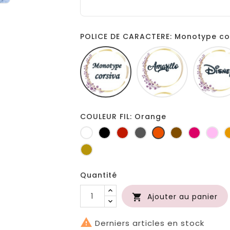
POLICE DE CARACTERE: Monotype co
Monotype
Amarillo
corsiva
COULEUR FIL: Orange
Blanc
Noir
Rouge
Gris
Orange
Marron
Fuchsia
Ro
foncé
Or
Quantité
Ajouter au panier


Derniers articles en stock