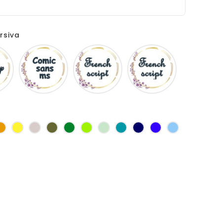
rsiva
Disney
Comic
French
Fiolex
sans
script
girls
ms
se
Jaune
jaune
Ficelle
Kaki
Vert
Anis
Vert
Turquoise
Marine
Bleu
Bleu
d'or
bouteille
d'eau
roi
clair