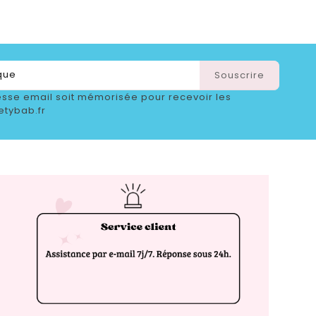
sse email soit mémorisée pour recevoir les
etybab.fr