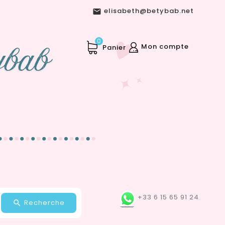
elisabeth@betybab.net

0
Mon compte
Panier
+33 6 15 65 91 24
Recherche