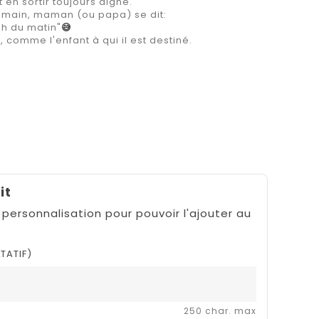
en sortir toujours digne.
e main, maman (ou papa) se dit:
 3h du matin"
😅
comme l'enfant à qui il est destiné.
it
 personnalisation pour pouvoir l'ajouter au
TATIF)
250 char. max