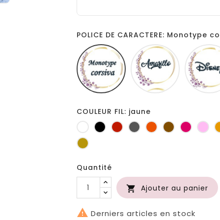
POLICE DE CARACTERE: Monotype co
Monotype
Amarillo
corsiva
COULEUR FIL: jaune
Blanc
Noir
Rouge
Gris
Orange
Marron
Fuchsia
Ro
foncé
Or
Quantité
Ajouter au panier


Derniers articles en stock