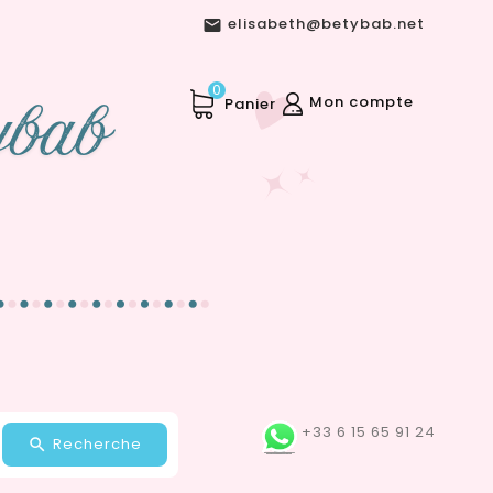
elisabeth@betybab.net

0
Mon compte
Panier
+33 6 15 65 91 24
Recherche