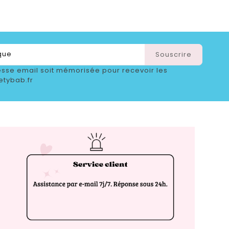
sse email soit mémorisée pour recevoir les
etybab.fr