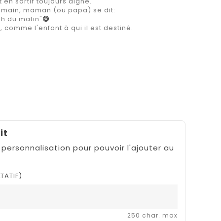
en sortir toujours digne.
e main, maman (ou papa) se dit:
 3h du matin"
😅
comme l'enfant à qui il est destiné.
it
 personnalisation pour pouvoir l'ajouter au
TATIF)
250 char. max