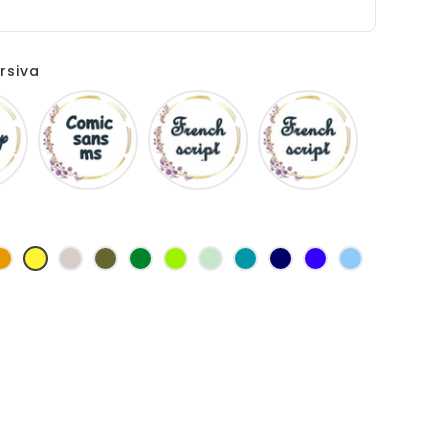
rsiva
Disney
Comic
French
Fiolex
sans
script
girls
ms
se
Jaune
jaune
Ficelle
Kaki
Vert
Anis
Vert
Turquoise
Marine
Bleu
Bleu
d'or
bouteille
d'eau
roi
clair