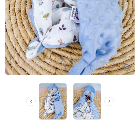


