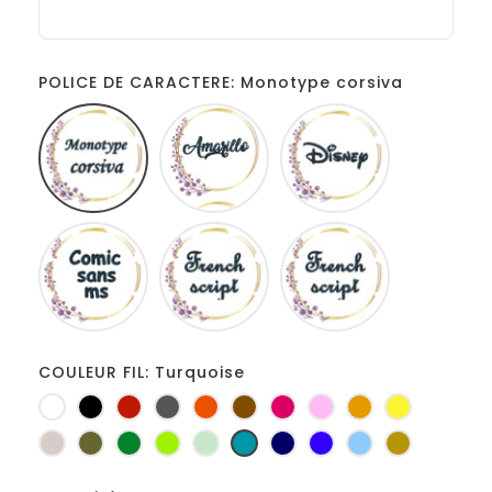
POLICE DE CARACTERE: Monotype corsiva
Monotype
Amarillo
Disney
corsiva
Comic
French
Fiolex
sans
script
girls
ms
COULEUR FIL: Turquoise
Blanc
Noir
Rouge
Gris
Orange
Marron
Fuchsia
Rose
Jaune
jaune
foncé
d'or
Ficelle
Kaki
Vert
Anis
Vert
Turquoise
Marine
Bleu
Bleu
Or
bouteille
d'eau
roi
clair