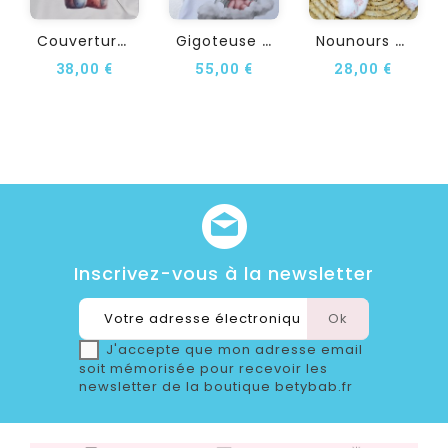
C
Ouverture Bébé...
G
Igoteuse Personnalisée...
N
Ounours Doudou...
38,00 €
55,00 €
28,00 €
Inscrivez-vous à la newsletter
J'accepte que mon adresse email
soit mémorisée pour recevoir les
newsletter de la boutique betybab.fr