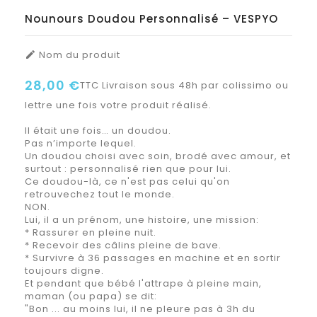
Nounours Doudou Personnalisé – VESPYO
Nom du produit

28,00 €
TTC
Livraison sous 48h par colissimo ou
lettre une fois votre produit réalisé.
Il était une fois… un doudou.
Pas n’importe lequel.
Un doudou choisi avec soin, brodé avec amour, et
surtout : personnalisé rien que pour lui.
Ce doudou-là, ce n'est pas celui qu'on
retrouvechez tout le monde.
NON.
Lui, il a un prénom, une histoire, une mission:
* Rassurer en pleine nuit.
* Recevoir des câlins pleine de bave.
* Survivre à 36 passages en machine et en sortir
toujours digne.
Et pendant que bébé l'attrape à pleine main,
maman (ou papa) se dit:
"Bon ... au moins lui, il ne pleure pas à 3h du