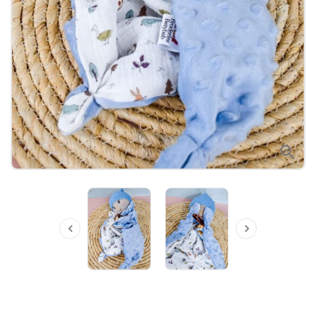


