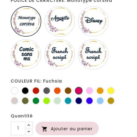
POLICE DE CARACTERE: Monotype corsiva
Monotype
Amarillo
Disney
corsiva
Comic
French
Fiolex
sans
script
girls
ms
COULEUR FIL: Fuchsia
Blanc
Noir
Rouge
Gris
Orange
Marron
Fuchsia
Rose
Jaune
jaune
foncé
d'or
Ficelle
Kaki
Vert
Anis
Vert
Turquoise
Marine
Bleu
Bleu
Or
bouteille
d'eau
roi
clair
Quantité
Ajouter au panier
