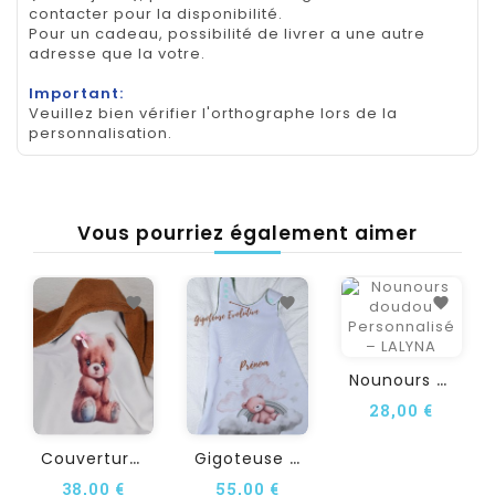
contacter pour la disponibilité.
Pour un cadeau, possibilité de livrer a une autre
adresse que la votre.
Important:
Veuillez bien vérifier l'orthographe lors de la
personnalisation.
Vous pourriez également aimer
N
Ounours Doudou...
28,00 €
C
Ouverture Bébé...
G
Igoteuse Personnalisée...
38,00 €
55,00 €