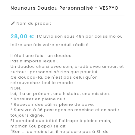
Nounours Doudou Personnalisé – VESPYO
Nom du produit

28,00 €
TTC
Livraison sous 48h par colissimo ou
lettre une fois votre produit réalisé.
Il était une fois… un doudou.
Pas n’importe lequel.
Un doudou choisi avec soin, brodé avec amour, et
surtout : personnalisé rien que pour lui.
Ce doudou-là, ce n'est pas celui qu'on
retrouvechez tout le monde.
NON.
Lui, il a un prénom, une histoire, une mission:
* Rassurer en pleine nuit.
* Recevoir des câlins pleine de bave.
* Survivre à 36 passages en machine et en sortir
toujours digne.
Et pendant que bébé l'attrape à pleine main,
maman (ou papa) se dit:
"Bon ... au moins lui, il ne pleure pas à 3h du