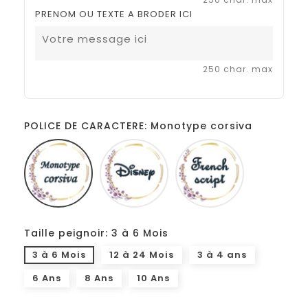
PRENOM OU TEXTE A BRODER ICI
250 char. max
POLICE DE CARACTERE: Monotype corsiva
Monotype
Disney
French
corsiva
script
Taille peignoir: 3 à 6 Mois
3 à 6 Mois
12 à 24 Mois
3 à 4 ans
6 Ans
8 Ans
10 Ans