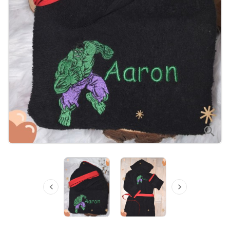


