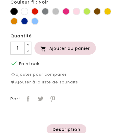
Couleur fil: Noir
Noir
Blanc
Rouge
Gris
Gris
Fuchsia
Rose
Anis
Marron
Jaune
foncé
clair
d'or
Orange
Marine
Bleu
Quantité
Ajouter au panier


En stock
ajouter pour comparer
Ajouter à la liste de souhaits
Part
Description