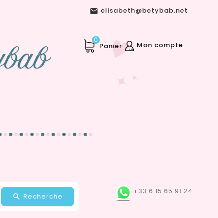
elisabeth@betybab.net

0
Mon compte
Panier
+33 6 15 65 91 24
Recherche