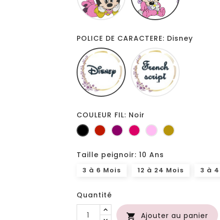
POLICE DE CARACTERE: Disney
Disney
French
script
COULEUR FIL: Noir
Noir
Rouge
Prune
Fuchsia
Rose
Or
Taille peignoir: 10 Ans
3 à 6 Mois
12 à 24 Mois
3 à 4
Quantité
Ajouter au panier
