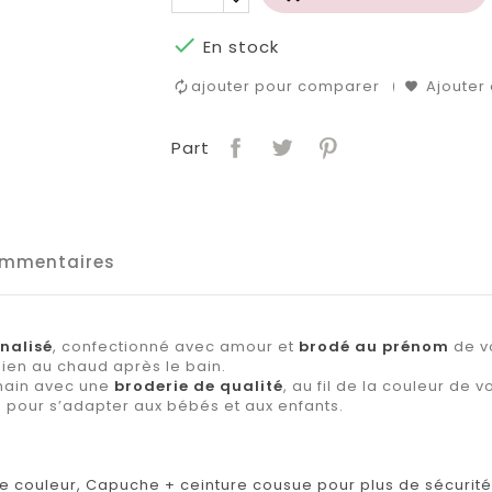

En stock
ajouter pour comparer
Ajouter 
Part
mmentaires
nalisé
, confectionné avec amour et
brodé au prénom
de vo
en au chaud après le bain.
 main avec une
broderie de qualité
, au fil de la couleur de v
es pour s’adapter aux bébés et aux enfants.
de couleur, Capuche + ceinture cousue pour plus de sécurité