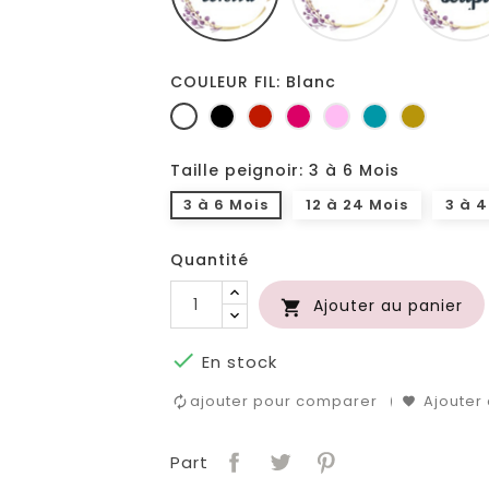
COULEUR FIL: Blanc
Blanc
Noir
Rouge
Fuchsia
Rose
Turquoise
Or
Taille peignoir: 3 à 6 Mois
3 à 6 Mois
12 à 24 Mois
3 à 4
Quantité
Ajouter au panier


En stock
ajouter pour comparer
Ajouter 
Part