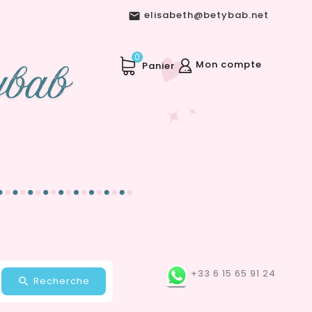
elisabeth@betybab.net

0
Mon compte
Panier
+33 6 15 65 91 24
Recherche