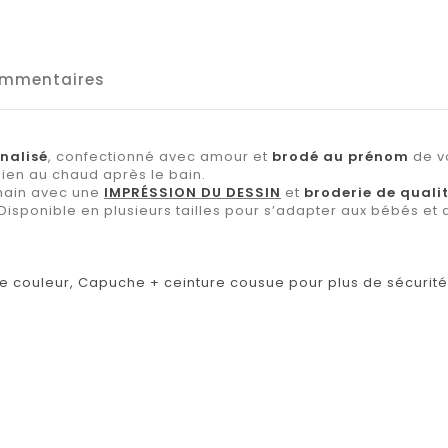
mmentaires
nalisé
, confectionné avec amour et
brodé au prénom
de vo
en au chaud après le bain.
 main avec une
IMPRÉSSION DU DESSIN
et
broderie de quali
 Disponible en plusieurs tailles pour s’adapter aux bébés et 
de couleur, Capuche + ceinture cousue pour plus de sécurité