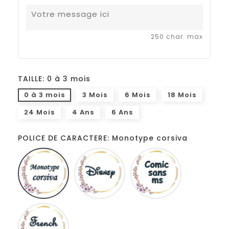
250 char. max
TAILLE: 0 à 3 mois
0 à 3 mois
3 Mois
6 Mois
18 Mois
24 Mois
4 Ans
6 Ans
POLICE DE CARACTERE: Monotype corsiva
Monotype
Disney
Comic
corsiva
sans
ms
French
script