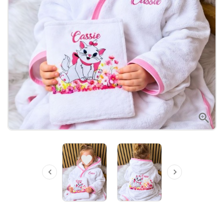


