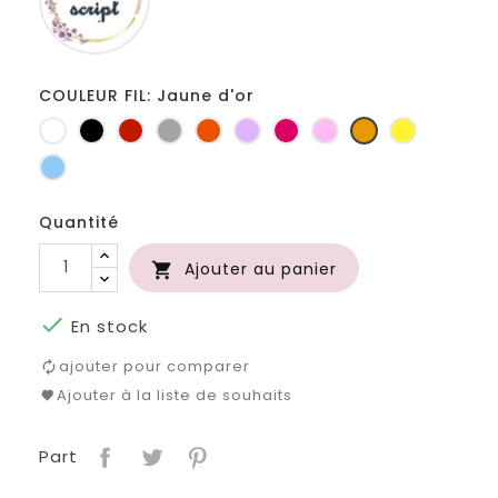
COULEUR FIL: Jaune d'or
Blanc
Noir
Rouge
Gris
Orange
Lilas
Fuchsia
Rose
Jaune
jaune
clair
d'or
Bleu
clair
Quantité
Ajouter au panier


En stock
ajouter pour comparer
Ajouter à la liste de souhaits
Part